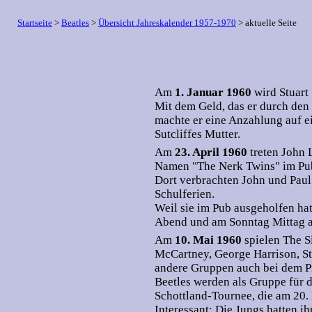
Startseite
>
Beatles
>
Übersicht Jahreskalender 1957-1970
> aktuelle Seite
Am
1. Januar 1960
wird Stuart
Mit dem Geld, das er durch den 
machte er eine Anzahlung auf e
Sutcliffes Mutter.
Am
23. April 1960
treten John
Namen "The Nerk Twins" im Pu
Dort verbrachten John und Paul
Schulferien.
Weil sie im Pub ausgeholfen ha
Abend und am Sonntag Mittag a
Am
10. Mai 1960
spielen The S
McCartney, George Harrison, S
andere Gruppen auch bei dem Pr
Beetles werden als Gruppe für 
Schottland-Tournee, die am 20.
Interessant: Die Jungs hatten i