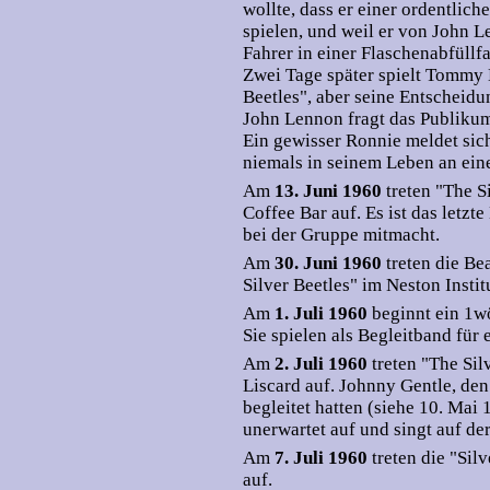
wollte, dass er einer ordentlich
spielen, und weil er von John Le
Fahrer in einer Flaschenabfüllfa
Zwei Tage später spielt Tommy 
Beetles", aber seine Entscheidun
John Lennon fragt das Publikum
Ein gewisser Ronnie meldet sich,
niemals in seinem Leben an ein
Am
13. Juni 1960
treten "The S
Coffee Bar auf. Es ist das letz
bei der Gruppe mitmacht.
Am
30. Juni 1960
treten die B
Silver Beetles" im Neston Instit
Am
1. Juli 1960
beginnt ein 1w
Sie spielen als Begleitband für
Am
2. Juli 1960
treten "The Si
Liscard auf. Johnny Gentle, den
begleitet hatten (siehe 10. Mai 
unerwartet auf und singt auf de
Am
7. Juli 1960
treten die "Sil
auf.