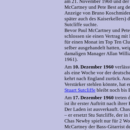
am 21. November 1960 und der j
McCartney und Pete Best arg de
Anzeige von Bruno Koschmider
später auch des Kaiserkellers) 
Sutcliffe suchte.
Bevor Paul McCartney und Pet
schlossen sie einen Vertrag mit
für einen Monat im Top Ten Clu
selber ausgehandelt hatten, wei
damaligen Manager Allan Willia
1961).
Am
10. Dezember 1960
verläss
als eine Woche vor der deutsche
kehrt nach England zurück. Aus
Verstärker stehlen könnte, hat 
Stuart Sutcliffe
bleibt noch bis
Am
17. Dezember 1960
treten 
ist ihr erster Auftritt nach ihr
Der Laden ist ausverkauft. Chas
– er ersetzt Stu Sutcliffe, der 
Chas Newby spielt nur für 2 W
McCartney der Bass-Gitarrist d