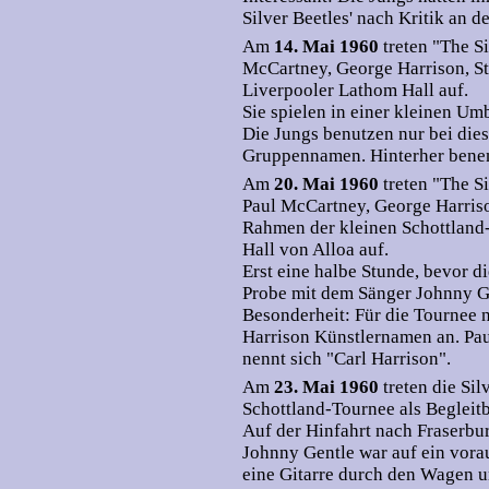
Silver Beetles' nach Kritik an
Am
14. Mai 1960
treten "The S
McCartney, George Harrison, S
Liverpooler Lathom Hall auf.
Sie spielen in einer kleinen Um
Die Jungs benutzen nur bei diese
Gruppennamen. Hinterher benenn
Am
20. Mai 1960
treten "The S
Paul McCartney, George Harris
Rahmen der kleinen Schottland
Hall von Alloa auf.
Erst eine halbe Stunde, bevor d
Probe mit dem Sänger Johnny G
Besonderheit: Für die Tournee
Harrison Künstlernamen an. Pa
nennt sich "Carl Harrison".
Am
23. Mai 1960
treten die Si
Schottland-Tournee als Begleit
Auf der Hinfahrt nach Fraserb
Johnny Gentle war auf ein vora
eine Gitarre durch den Wagen u