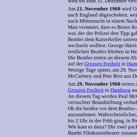
wird bis zum 31. Dezember verl
Am
21. November 1960
wird G
nach England abgeschoben, weil 
nach Mitternacht in einem Nach
Man vermutet, dass es Bruno Ko
war, der der Polizei den Tipp ga
Beatles dem Kaiserkeller untre
wechseln wollten. George Harri
restlichen Beatles blieben in H
Die Beatles treten an diesem 
auf der
Grossen Freiheit
in
Ham
Wenige Tage später, am 29. No
McCartney und Pete Best aus D
Am
29. November 1960
treten
Grossen Freiheit
in
Hamburg
au
An diesem Tag werden Paul Mc
versuchter Brandstiftung verhaf
Ob die beiden vor dem Beatles-Au
anzunehmen. Wahrscheinlicher, d
bis 2 Uhr in der Früh ging, in
Wie kam es dazu? Die zwei pack
Bambi Filmkunsttheater zusamm