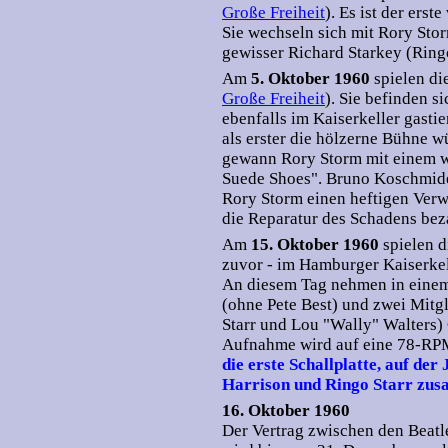
Große Freiheit
). Es ist der ers
Sie wechseln sich mit Rory Stor
gewisser Richard Starkey (Ringo 
Am
5. Oktober 1960
spielen di
Große Freiheit
). Sie befinden s
ebenfalls im Kaiserkeller gasti
als erster die hölzerne Bühne 
gewann Rory Storm mit einem w
Suede Shoes". Bruno Koschmider,
Rory Storm einen heftigen Verwe
die Reparatur des Schadens beza
Am
15. Oktober 1960
spielen d
zuvor - im Hamburger Kaiserkel
An diesem Tag nehmen in einem
(ohne Pete Best) und zwei Mitg
Starr und Lou "Wally" Walters)
Aufnahme wird auf eine 78-RPM
die erste Schallplatte, auf d
Harrison und Ringo Starr zus
16. Oktober 1960
Der Vertrag zwischen den Beat