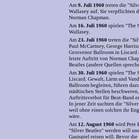
Am
9. Juli 1960
treten die "Sil
Wallasey auf. Sie verpflichten
Norman Chapman.
Am
16. Juli 1960
spielen "The 
Wallasey.
Am
23. Juli 1960
treten die "S
Paul McCartney, George Harris
Grosvenor Ballroom in Liscard a
letzte Auftritt von Norman Cha
Beatles (andere Quellen spreche
Am
30. Juli 1960
spielen "The 
Liscard. Gewalt, Lärm und Vand
Ballroom begleiten, führen daz
städtischen Stellen beschweren,
Auftrittsverbot für Beat-Band e
In jener Zeit suchten die "Silve
weil ohne einen solchen ihr E
wäre.
Am
12. August 1960
wird Pete 
"Silver Beatles" werden will u
Gastspiel reisen will. Bevor di