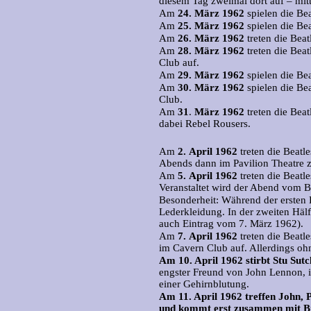
diesem Tag zweimal dort auf – mit
Am
24.
März 1962
spielen die Bea
Am
25.
März 1962
spielen die Be
Am
26.
März 1962
treten die Beat
Am
28.
März 1962
treten die Bea
Club auf.
Am
29.
März 1962
spielen die Be
Am
30.
März 1962
spielen die Be
Club.
Am
31
.
März 1962
treten die Beat
dabei Rebel Rousers.
Am
2.
April 1962
treten die Beatl
Abends dann im Pavilion Theatre
Am
5.
April 1962
treten die Beatl
Veranstaltet wird der Abend vom B
Besonderheit: Während der ersten Hä
Lederkleidung. In der zweiten Häl
auch Eintrag vom 7. März 1962).
Am
7.
April 1962
treten die Beatl
im Cavern Club auf. Allerdings ohn
Am 10. April 1962 stirbt Stu Sutcl
engster Freund von John Lennon, 
einer Gehirnblutung.
Am 11. April 1962 treffen John, 
und kommt erst zusammen mit Bri