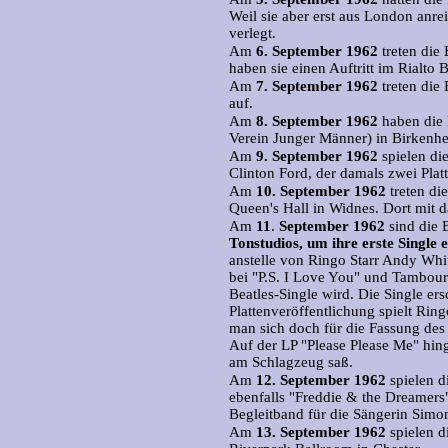
Weil sie aber erst aus London anre
verlegt.
Am
6.
September 1962
treten die
haben sie einen Auftritt im Rialto 
Am
7.
September 1962
treten die
auf.
Am
8.
September 1962
haben die 
Verein Junger Männer) in Birkenh
Am
9.
September 1962
spielen di
Clinton Ford, der damals zwei Plat
Am
10.
September 1962
treten di
Queen's Hall in Widnes. Dort mit 
Am
11
.
September 1962
sind die 
Tonstudios, um ihre erste Single e
anstelle von Ringo Starr Andy Whit
bei "P.S. I Love You" und Tambour
Beatles-Single wird. Die Single er
Plattenveröffentlichung spielt Ring
man sich doch für die Fassung de
Auf der LP "Please Please Me" hi
am Schlagzeug saß.
Am
12.
September 1962
spielen d
ebenfalls "Freddie & the Dreamers"
Begleitband für die Sängerin Simo
Am
13.
September 1962
spielen d