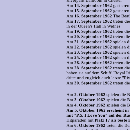
Riverpark Ballroom in Chester
Am
14.
September 1962
gastieren
Am
15.
September 1962
gastieren
Am
16.
September 1962
The Beatl
Am
17.
September 1962
treten di
in der Queen's Hall in Widnes
Am
19.
September 1962
treten di
Am
20.
September 1962
treten di
Am
21
.
September 1962
spielen d
Am
22.
September 1962
spielen d
Am
23.
September 1962
spielen d
Am
25.
September 1962
spielen d
Am
26.
September 1962
treten di
Am
28.
September 1962
treten di
haben sie auf dem Schiff "Royal Iri
dritte und zugleich auch letzte "Ri
Am
30.
September 1962
treten di
Am
2.
Oktober 1962
spielen die B
Am
3.
Oktober 1962
spielen die 
Am
4.
Oktober 1962
spielen die B
Am 5. Oktober 1962 erscheint in 
mit "P.S. I Love You" auf der Rüc
Hitparaden mit
Platz 17 als beste 
Am
6.
Oktober 1962
treten die Be