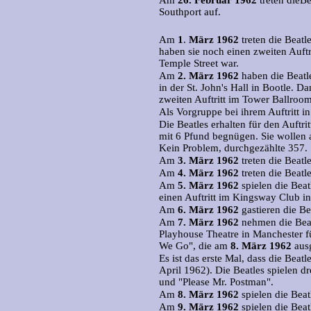
Am
26.
Februar 1962
treten dieBe
Southport auf.
Am
1
.
März 1962
treten die Beatl
haben sie noch einen zweiten Auftri
Temple Street war.
Am
2.
März 1962
haben die Beatle
in der St. John's Hall in Bootle. 
zweiten Auftritt im Tower Ballroo
Als Vorgruppe bei ihrem Auftritt in
Die Beatles erhalten für den Auftri
mit 6 Pfund begnügen. Sie wollen 
Kein Problem, durchgezählte 357.
Am
3.
März 1962
treten die Beatl
Am
4.
März 1962
treten die Beatl
Am
5.
März 1962
spielen die Beat
einen Auftritt im Kingsway Club in
Am
6.
März 1962
gastieren die B
Am
7.
März 1962
nehmen die Beatl
Playhouse Theatre in Manchester 
We Go", die am
8.
März 1962
ausg
Es ist das erste Mal, dass die Beat
April 1962). Die Beatles spielen 
und "Please Mr. Postman".
Am
8.
März 1962
spielen die Beat
Am
9.
März 1962
spielen die Bea