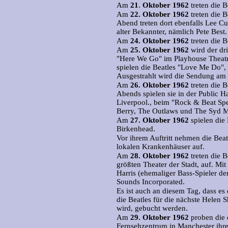
Am
21
.
Oktober 1962
treten die 
Am
22.
Oktober 1962
treten die B
Abend treten dort ebenfalls Lee Cur
alter Bekannter, nämlich Pete Best.
Am
24.
Oktober 1962
treten die B
Am
25.
Oktober 1962
wird der dri
"Here We Go" im Playhouse Theatr
spielen die Beatles "Love Me Do",
Ausgestrahlt wird die Sendung am
Am
26.
Oktober 1962
treten die B
Abends spielen sie in der Public H
Liverpool., beim "Rock & Beat Spe
Berry, The Outlaws und The Syd M
Am
27.
Oktober 1962
spielen die 
Birkenhead.
Vor ihrem Auftritt nehmen die Beat
lokalen Krankenhäuser auf.
Am
28.
Oktober 1962
treten die 
größten Theater der Stadt, auf. Mi
Harris (ehemaliger Bass-Spieler 
Sounds Incorporated.
Es ist auch an diesem Tag, dass es
die Beatles für die nächste Helen 
wird, gebucht werden.
Am
29.
Oktober 1962
proben die 
Fernsehzentrum in Manchester ihre