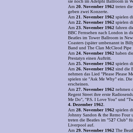
sie noch im Adelphi Ballroom in 
Am
20.
November 1962
treten die
geben zwei Konzerte.
Am
21
.
November 1962
spielen d
Am
22.
November 1962
spielen d
Am
23.
November 1962
fahren di
BBC Fernsehen nach London in die 
Beatles im Tower Ballroom in New
Coasters (später umbenannt in Bil
Band und The Clan McCleod Pipe
Am
24.
November 1962
haben die
Prestatyn einen Auftritt.
Am
25.
November 1962
spielen d
Am
26.
November 1962
sind die 
nehmen das Lied "Please Please Me"
spielen sie "Ask Me Why" ein. Die
erscheinen.
Am
27.
November 1962
nehmen di
Regent Street ihre erste Radiosen
Me Do", "P.S. I Love You" und "Tw
4.
Dezember 1962
.
Am
28.
November 1962
spielen d
Johnny Sandon & the Remo Four u
treten die Beatles im "5
2
7 Club" fü
Liverpool auf.
Am
29.
November 1962
The Beatl