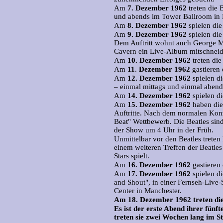
Am
7.
Dezember 1962
treten die 
und abends im Tower Ballroom in
Am
8.
Dezember 1962
spielen die
Am
9.
Dezember 1962
spielen die
Dem Auftritt wohnt auch George Ma
Cavern ein Live-Album mitschnei
Am
10.
Dezember 1962
treten die
Am
11
.
Dezember 1962
gastieren 
Am
12.
Dezember 1962
spielen d
– einmal mittags und einmal abend
Am
14.
Dezember 1962
spielen di
Am
15.
Dezember 1962
haben die
Auftritte. Nach dem normalen Konz
Beat" Wettbewerb. Die Beatles si
der Show um 4 Uhr in der Früh.
Unmittelbar vor den Beatles treten
einem weiteren Treffen der Beatles 
Stars spielt.
Am
16.
Dezember 1962
gastieren 
Am
17.
Dezember 1962
spielen d
and Shout", in einer Fernseh-Liv
Center in Manchester.
Am 18. Dezember 1962 treten die
Es ist der erste Abend ihrer fün
treten sie zwei Wochen lang im St