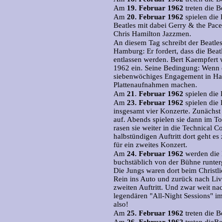
Am
19.
Februar 1962
treten die B
Am
20.
Februar 1962
spielen die 
Beatles mit dabei Gerry & the Pac
Chris Hamilton Jazzmen.
An diesem Tag schreibt der Beatle
Hamburg: Er fordert, dass die Bea
entlassen werden. Bert Kaempfert 
1962 ein. Seine Bedingung: Wenn d
siebenwöchiges Engagement in Hamb
Plattenaufnahmen machen.
Am
21
.
Februar 1962
spielen die
Am
23.
Februar 1962
spielen die 
insgesamt vier Konzerte. Zunächst 
auf. Abends spielen sie dann im 
rasen sie weiter in die Technical 
halbstündigen Auftritt dort geht 
für ein zweites Konzert.
Am
24.
Februar 1962
werden die 
buchstäblich von der Bühne runter
Die Jungs waren dort beim Christli
Rein ins Auto und zurück nach Liv
zweiten Auftritt. Und zwar weit na
legendären "All-Night Sessions" im
also!
Am
25.
Februar 1962
treten die B