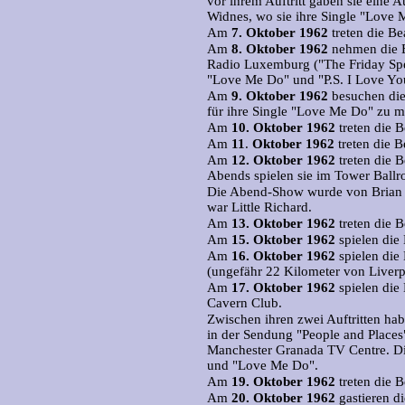
vor ihrem Auftritt gaben sie eine
Widnes, wo sie ihre Single "Love 
Am
7.
Oktober 1962
treten die Be
Am
8.
Oktober 1962
nehmen die B
Radio Luxemburg ("The Friday Spec
"Love Me Do" und "P.S. I Love You
Am
9.
Oktober 1962
besuchen die
für ihre Single "Love Me Do" zu 
Am
10.
Oktober 1962
treten die B
Am
11
.
Oktober 1962
treten die B
Am
12.
Oktober 1962
treten die B
Abends spielen sie im Tower Ball
Die Abend-Show wurde von Brian Ep
war Little Richard.
Am
13.
Oktober 1962
treten die 
Am
15.
Oktober 1962
spielen die
Am
16.
Oktober 1962
spielen die
(ungefähr 22 Kilometer von Liverpo
Am
17.
Oktober 1962
spielen die
Cavern Club.
Zwischen ihren zwei Auftritten habe
in der Sendung "People and Place
Manchester Granada TV Centre. Di
und "Love Me Do".
Am
19.
Oktober 1962
treten die B
Am
20.
Oktober 1962
gastieren d