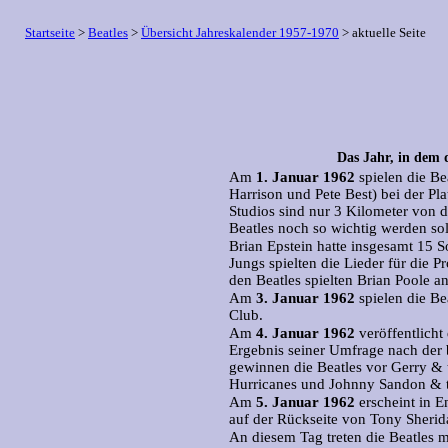
Startseite
>
Beatles
>
Übersicht Jahreskalender 1957-1970
> aktuelle Seite
Das Jahr, in de
Am
1. Januar 1962
spielen die Be
Harrison und Pete Best) bei der Pla
Studios sind nur 3 Kilometer von 
Beatles noch so wichtig werden soll
Brian Epstein hatte insgesamt 15 So
Jungs spielten die Lieder für die 
den Beatles spielten Brian Poole 
Am
3. Januar 1962
spielen die Be
Club.
Am
4. Januar 1962
veröffentlicht
Ergebnis seiner Umfrage nach der 
gewinnen die Beatles vor Gerry &
Hurricanes und Johnny Sandon & t
Am
5. Januar 1962
erscheint in E
auf der Rückseite von Tony Sherid
An diesem Tag treten die Beatles m