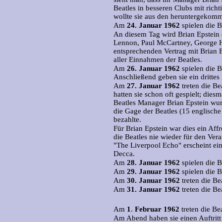
Beatles in besseren Clubs mit rich
wollte sie aus den heruntergekomm
Am
24. Januar 1962
spielen die B
An diesem Tag wird Brian Epstein d
Lennon, Paul McCartney, George H
entsprechenden Vertrag mit Brian 
aller Einnahmen der Beatles.
Am
26. Januar 1962
spielen die B
Anschließend geben sie ein dritte
Am
27. Januar 1962
treten die Bea
hatten sie schon oft gespielt; diesma
Beatles Manager Brian Epstein wurd
die Gage der Beatles (15 englisch
bezahlte.
Für Brian Epstein war dies ein Affr
die Beatles nie wieder für den Vera
"The Liverpool Echo" erscheint ein
Decca.
Am
28. Januar 1962
spielen die B
Am
29. Januar 1962
spielen die B
Am
30. Januar
1962
treten die Be
Am
31. Januar 1962
treten die Be
Am
1
.
Februar 1962
treten die Be
Am Abend haben sie einen Auftritt 