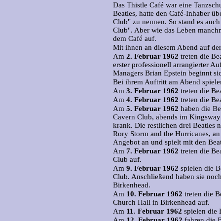
Das Thistle Café war eine Tanzschu
Beatles, hatte den Café-Inhaber üb
Club" zu nennen. So stand es auch
Club". Aber wie das Leben manchma
dem Café auf.
Mit ihnen an diesem Abend auf der
Am
2.
Februar 1962
treten die Be
erster professionell arrangierter Au
Managers Brian Epstein beginnt si
Bei ihrem Auftritt am Abend spiele
Am
3.
Februar 1962
treten die Be
Am
4.
Februar 1962
treten die Be
Am
5.
Februar 1962
haben die Bea
Cavern Club, abends im Kingsway C
krank. Die restlichen drei Beatles
Rory Storm and the Hurricanes, an
Angebot an und spielt mit den Beat
Am
7.
Februar 1962
treten die Be
Club auf.
Am
9.
Februar 1962
spielen die B
Club. Anschließend haben sie noch 
Birkenhead.
Am
10.
Februar 1962
treten die B
Church Hall in Birkenhead auf.
Am
11
.
Februar 1962
spielen die 
Am
12.
Februar 1962
fahren die 