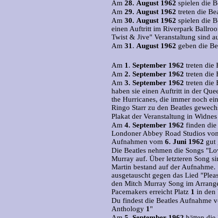
Am
28.
August 1962
spielen die B
Am
29.
August 1962
treten die Be
Am
30.
August 1962
spielen die B
einen Auftritt im Riverpark Ballro
Twist & Jive" Veranstaltung sind 
Am
31
.
August 1962
geben die Bea
Am
1
.
September 1962
treten die 
Am
2.
September 1962
treten die
Am
3.
September 1962
treten die
haben sie einen Auftritt in der Qu
the Hurricanes, die immer noch ein
Ringo Starr zu den Beatles gewechse
Plakat der Veranstaltung in Widnes
Am
4.
September 1962
finden die 
Londoner Abbey Road Studios von 
Aufnahmen vom
6.
Juni 1962
gut 
Die Beatles nehmen die Songs "L
Murray auf.
Über letzteren Song si
Martin bestand auf der Aufnahme.
ausgetauscht gegen das Lied "Plea
den Mitch Murray Song im Arrangem
Pacemakers erreicht Platz
1
in den 
Du findest die Beatles Aufnahme 
Anthology
1
"
Am
5.
September 1962
hätten die 