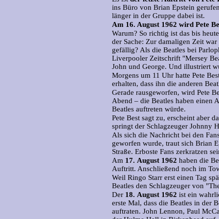
ins Büro von Brian Epstein gerufen.
länger in der Gruppe dabei ist.
Am 16. August 1962 wird Pete Bes
Warum? So richtig ist das bis heu
der Sache: Zur damaligen Zeit war P
gefällig? Als die Beatles bei Parlo
Liverpooler Zeitschrift "Mersey Be
John und George. Und illustriert w
Morgens um 11 Uhr hatte Pete Best
erhalten, dass ihn die anderen Bea
Gerade rausgeworfen, wird Pete Be
Abend – die Beatles haben einen Au
Beatles auftreten würde.
Pete Best sagt zu, erscheint aber 
springt der Schlagzeuger Johnny H
Als sich die Nachricht bei den Fan
geworfen wurde, traut sich Brian E
Straße. Erboste Fans zerkratzen se
Am
17.
August 1962
haben die Bea
Auftritt. Anschließend noch im To
Weil Ringo Starr erst einen Tag spä
Beatles den Schlagzeuger von "Th
Der
18.
August 1962
ist ein wahrl
erste Mal, dass die Beatles in der 
auftraten. John Lennon, Paul McCa