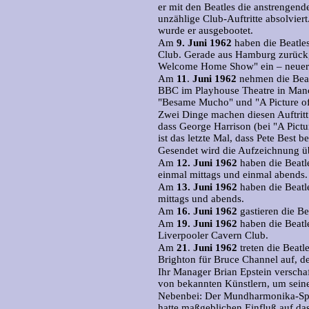
er mit den Beatles die anstrengen
unzählige Club-Auftritte absolviert
wurde er ausgebootet.
Am
9.
Juni 1962
haben die Beatles
Club. Gerade aus Hamburg zurückge
Welcome Home Show" ein – neuer 
Am
11
.
Juni 1962
nehmen die Beat
BBC im Playhouse Theatre in Manc
"Besame Mucho" und "A Picture of
Zwei Dinge machen diesen Auftritt 
dass George Harrison (bei "A Pictur
ist das letzte Mal, dass Pete Best 
Gesendet wird die Aufzeichnung ü
Am
12.
Juni 1962
haben die Beatle
einmal mittags und einmal abends.
Am
13.
Juni 1962
haben die Beatle
mittags und abends.
Am
16.
Juni 1962
gastieren die B
Am
19.
Juni 1962
haben die Beatle
Liverpooler Cavern Club.
Am
21
.
Juni 1962
treten die Beat
Brighton für Bruce Channel auf, d
Ihr Manager Brian Epstein verschaff
von bekannten Künstlern, um sein
Nebenbei: Der Mundharmonika-Spi
hatte maßgeblichen Einfluß auf d