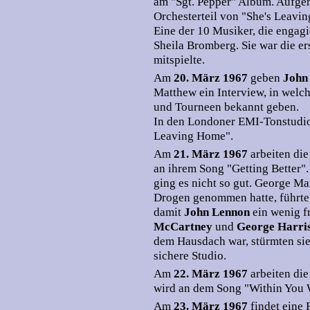
am "Sgt. Pepper" Album. Aufge
Orchesterteil von "She's Leavi
Eine der 10 Musiker, die engagi
Sheila Bromberg. Sie war die er
mitspielte.
Am
20. März 1967
geben
John
Matthew ein Interview, in welch
und Tourneen bekannt geben.
In den Londoner EMI-Tonstudios
Leaving Home".
Am
21. März 1967
arbeiten di
an ihrem Song "Getting Better"
ging es nicht so gut. George Ma
Drogen genommen hatte, führt
damit
John Lennon
ein wenig f
McCartney
und
George Harri
dem Hausdach war, stürmten si
sichere Studio.
Am
22. März 1967
arbeiten di
wird an dem Song "Within You W
Am
23. März 1967
findet eine 