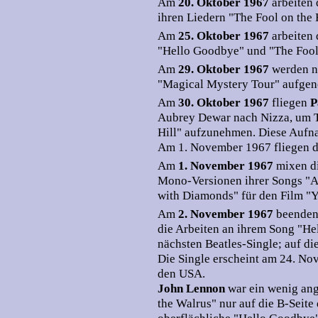
Am
20. Oktober 1967
arbeiten
ihren Liedern "The Fool on the
Am
25. Oktober 1967
arbeiten
"Hello Goodbye" und "The Fool 
Am
29. Oktober 1967
werden n
"Magical Mystery Tour" aufg
Am
30. Oktober 1967
fliegen
P
Aubrey Dewar nach Nizza, um T
Hill" aufzunehmen. Diese Aufna
Am 1. November 1967 fliegen d
Am
1. November 1967
mixen d
Mono-Versionen ihrer Songs "Al
with Diamonds" für den Film "
Am
2. November 1967
beenden
die Arbeiten an ihrem Song "He
nächsten Beatles-Single; auf di
Die Single erscheint am 24. No
den USA.
John Lennon
war ein wenig ang
the Walrus" nur auf die B-Seite