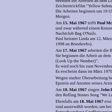
beenden die Arbeiten an dem Li
Zeichentrickfilm "Yellow Subma
Die Arbeiten beginnen um 19 U
Morgen.
Am
15. Mai 1967
trifft
Paul M
und zwar während einem Konze
Nachtclub Bag O'Nails.
Paul heiratet Linda am 12. Mär
1998 an Brustkrebs).
Am
17. Mai 1967
arbeiten die 
Sie beginnen die Arbeit an dem
(Look Up the Number)".
Es wird noch bis zum November 
Es erscheint dann im März 1970 a
Wegen starker Überarbeitung be
Epstein auf Anraten seines Arzt
Am
18. Mai 1967
singen
John 
den Rolling Stones Song "We L
Ebenfalls am
18. Mai 1967
ersc
sind auserwählt worden, um bei 
Fernsehsendung Großbritannien 