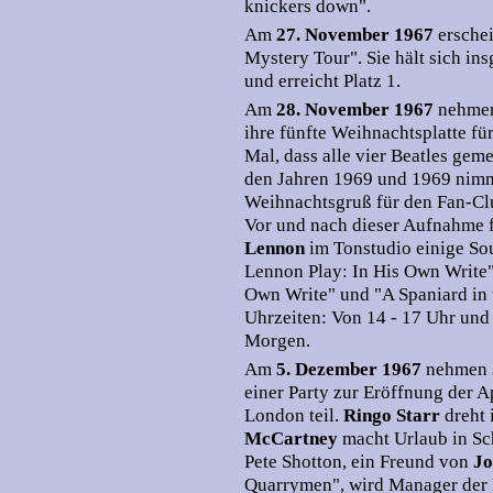
knickers down".
Am
27. November 1967
ersche
Mystery Tour". Sie hält sich i
und erreicht Platz 1.
Am
28. November 1967
nehmen
ihre fünfte Weihnachtsplatte für
Mal, dass alle vier Beatles ge
den Jahren 1969 und 1969 nimmt 
Weihnachtsgruß für den Fan-Cl
Vor und nach dieser Aufnahme 
Lennon
im Tonstudio einige So
Lennon Play: In His Own Write"
Own Write" und "A Spaniard in 
Uhrzeiten: Von 14 - 17 Uhr und
Morgen.
Am
5. Dezember 1967
nehmen
einer Party zur Eröffnung der A
London teil.
Ringo Starr
dreht
McCartney
macht Urlaub in Sc
Pete Shotton, ein Freund von
Jo
Quarrymen", wird Manager der 