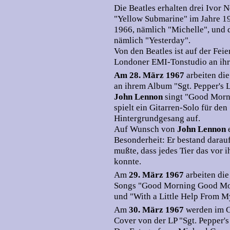
Die Beatles erhalten drei Ivor N
"Yellow Submarine" im Jahre 19
1966, nämlich "Michelle", und d
nämlich "Yesterday".
Von den Beatles ist auf der Fei
Londoner EMI-Tonstudio an ihre
Am 28. März 1967
arbeiten di
an ihrem Album "Sgt. Pepper's 
John Lennon
singt "Good Mor
spielt ein Gitarren-Solo für d
Hintergrundgesang auf.
Auf Wunsch von
John Lennon
Besonderheit: Er bestand darauf
mußte, dass jedes Tier das vor 
konnte.
Am
29. März 1967
arbeiten di
Songs "Good Morning Good Morn
und "With a Little Help From M
Am
30. März 1967
werden im C
Cover von der LP "Sgt. Pepper'