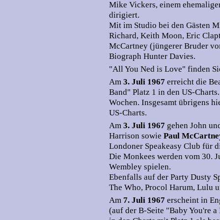
Mike Vickers, einem ehemalige
dirigiert.
Mit im Studio bei den Gästen Mi
Richard, Keith Moon, Eric Clapt
McCartney (jüngerer Bruder vo
Biograph Hunter Davies.
"All You Ned is Love" finden 
Am
3. Juli 1967
erreicht die Be
Band" Platz 1 in den US-Charts.
Wochen. Insgesamt übrigens hie
US-Charts.
Am
3. Juli 1967
gehen John und
Harrison sowie
Paul McCartn
Londoner Speakeasy Club für 
Die Monkees werden vom 30. Jun
Wembley spielen.
Ebenfalls auf der Party Dusty 
The Who, Procol Harum, Lulu u
Am
7. Juli 1967
erscheint in E
(auf der B-Seite "Baby You're a