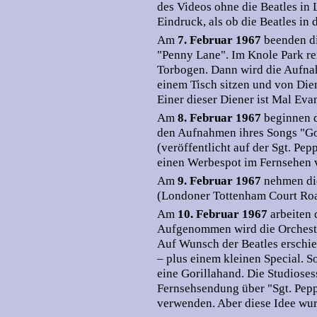
des Videos ohne die Beatles in
Eindruck, als ob die Beatles in 
Am
7. Februar 1967
beenden di
"Penny Lane". Im Knole Park re
Torbogen. Dann wird die Aufnah
einem Tisch sitzen und von Die
Einer dieser Diener ist Mal Eva
Am
8. Februar 1967
beginnen 
den Aufnahmen ihres Songs "G
(veröffentlicht auf der Sgt. Pep
einen Werbespot im Fernsehen v
Am
9. Februar 1967
nehmen di
(Londoner Tottenham Court Roa
Am
10. Februar 1967
arbeiten
Aufgenommen wird die Orcheste
Auf Wunsch der Beatles erschi
– plus einem kleinen Special. S
eine Gorillahand. Die Studiosess
Fernsehsendung über "Sgt. Pepp
verwenden. Aber diese Idee wur