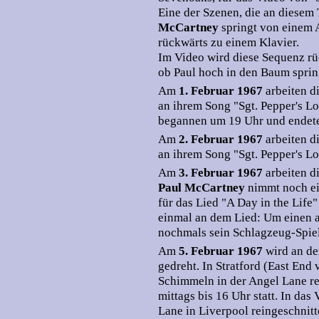
Eine der Szenen, die an diese
McCartney
springt von einem 
rückwärts zu einem Klavier.
Im Video wird diese Sequenz rüc
ob Paul hoch in den Baum spri
Am
1. Februar 1967
arbeiten d
an ihrem Song "Sgt. Pepper's L
begannen um 19 Uhr und endete
Am
2. Februar 1967
arbeiten d
an ihrem Song "Sgt. Pepper's L
Am
3. Februar 1967
arbeiten d
Paul McCartney
nimmt noch ei
für das Lied "A Day in the Life
einmal an dem Lied: Um einen a
nochmals sein Schlagzeug-Spiel
Am
5. Februar 1967
wird an d
gedreht. In Stratford (East End
Schimmeln in der Angel Lane r
mittags bis 16 Uhr statt. In da
Lane in Liverpool reingeschnit