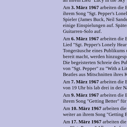
an ihrem Lied "Lucy in the Sky
Am
3. März 1967
arbeiten die
ihrem Song "Sgt. Pepper's Lone
Spieler (James Buck, Neil San
einige Einspielungen auf. Spät
Guitarren-Solo auf.
Am
6. März 1967
arbeiten die
Lied "Sgt. Pepper's Lonely Hear
Tongeräusche eines Publikums un
bereit macht, werden hinzugespi
Die begeisterten Schreie des P
von "Sgt. Pepper" zu "With a Li
Beatles aus Mitschnitten ihre
Am
7. März 1967
arbeiten die
von 19 Uhr bis lab drei in der 
Am
9. März 1967
arbeiten die
ihrem Song "Getting Better" für
Am
10. März 1967
arbeiten di
weiter an ihrem Song "Getting B
Am
17. März 1967
arbeiten di