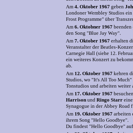
Am
4. Oktober 1967
geben
Joh
Londoner Wembley Studios ein 
Frost Programme" über Transze
Am
6. Oktobner 1967
beenden 
den Song "Blue Jay Way".
Am
7. Oktober 1967
erhalten d
Veranstalter der Beatles-Konze
Carnegie Hall (siehe 12. Februa
ein weiteres Konzert zu bekomm
ab.
Am
12. Oktober 1967
kehren d
Studios, wo "It's All Too Much
Tonstudios und arbeiten weiter
Am
17. Oktober 1967
besuche
Harrison
und
Ringo Starr
eine
Synagogue in der Abbey Road fü
Am
19. Oktober 1967
arbeiten
ihrem Song "Hello Goodbye".
Du findest "Hello Goodbye" au