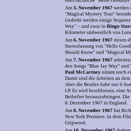
oberflächliche "Hello Goodbye
Am
3. November 1967
werden d
"Magical Mystery Tour" beende
Gedreht werden einige Sequenz
Way" – und zwar in
Ringo Sta
Kilometer südwestlich von Lond
Am
6. November 1967
mixen d
Stereofassung von "Hello Good
Should Know" und "Magical My
Am
7. November 1967
arbeite
den Songs "Blue Jay Way" und 
Paul McCartney
nimmt noch ei
Damit sind die Arbeiten an de
Aber die Beatles habe nur 6 Son
LP. Es wird beschlossen, eine A
Beihefter herauszubringen. Die
8. Dezember 1967 in England.
Am
8. November 1967
hat Ric
New York Premiere. In dem Film
Gripweed.
Am
10. November 1967
drehen