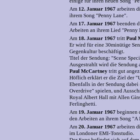
einige für ihren neuen Song "P
Am
12. Januar 1967
arbeiten 
ihrem Song "Penny Lane".
Am
17. Januar 1967
beenden d
Arbeiten an ihrem Lied "Penny 
Am
18. Januar 1967
tritt
Paul
Er wird für eine 30minütige Sen
Gegenkultur beschäftigt.
Titel der Sendung: "Scene Specia
Ausgestrahlt wird die Sendung 
Paul McCartney
tritt gut ange
Höflich erklärt er die Ziel der
Ebenfalls in der Sendung dabei e
Overdrive" spielen, und Aussch
Royal Albert Hall mit Allen Gi
Ferlinghetti.
Am
19. Januar 1967
beginnen 
den Arbeiten an ihrem Song "A D
Am
20. Januar 1967
arbeiten d
im Londoner EMI-Tonstudio.
Der Song befindet sich auf dem