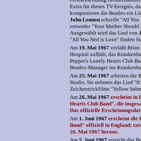
Extra für dieses TV-Ereignis, da
komponieren die Beatles ein Li
John Lennon
schreibt "All You
entweder "Your Mother Should 
Ausgewählt wird das Lied von
"All You Ned is Love" finden 
Am
19. Mai 1967
verläßt Brian
Hospital aufhält, das Krankenha
Pepper's Lonely Hearts Club Ba
Beatles-Manager ins Krankenha
Am
25. Mai 1967
arbeiten die
Studio. Sie nehmen das Lied "It
Zeichentrickfilms "Yellow Subm
Am
26. Mai 1967
erscheint in
Hearts Club Band", die insgesa
Das offizielle Erscheinungsdat
Am
1. Juni 1967
erscheint die
Band" offiziell in England; ta
26. Mai 1967 heraus.
Am
5. Juni 1967
erreicht das B