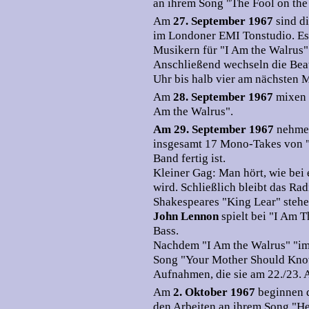
an ihrem Song "The Fool on the 
Am
27. September 1967
sind d
im Londoner EMI Tonstudio. Es
Musikern für "I Am the Walrus
Anschließend wechseln die Beatl
Uhr bis halb vier am nächsten 
Am
28. September 1967
mixen 
Am the Walrus".
Am 29. September 1967
nehme
insgesamt 17 Mono-Takes von "I
Band fertig ist.
Kleiner Gag: Man hört, wie bei
wird. Schließlich bleibt das Ra
Shakespeares "King Lear" stehe
John Lennon
spielt bei "I Am 
Bass.
Nachdem "I Am the Walrus" "im 
Song "Your Mother Should Know"
Aufnahmen, die sie am 22./23. A
Am
2. Oktober 1967
beginnen 
den Arbeiten an ihrem Song "H