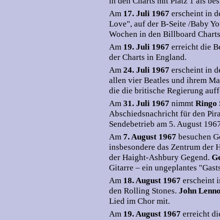
in den Charts mit Platz 1 als bes
Am
17. Juli 1967
erscheint in 
Love", auf der B-Seite /Baby You
Wochen in den Billboard Charts 
Am
19. Juli 1967
erreicht die B
der Charts in England.
Am
24. Juli 1967
erscheint in 
allen vier Beatles und ihrem Ma
die die britische Regierung auff
Am
31. Juli 1967
nimmt
Ringo
Abschiedsnachricht für den Pir
Sendebetrieb am 5. August 1967
Am
7. August 1967
besuchen Ge
insbesondere das Zentrum der 
der Haight-Ashbury Gegend.
G
Gitarre – ein ungeplantes "Gasts
Am
18. August 1967
erscheint 
den Rolling Stones.
John Lenn
Lied im Chor mit.
Am
19. August 1967
erreicht d