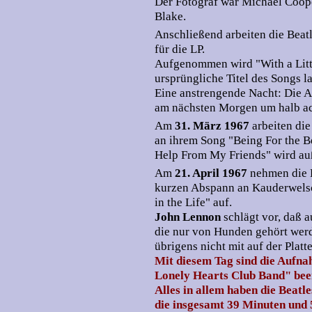
Der Fotograf war Michael Coop
Blake.
Anschließend arbeiten die Beat
für die LP.
Aufgenommen wird "With a Litt
ursprüngliche Titel des Songs l
Eine anstrengende Nacht: Die
am nächsten Morgen um halb ac
Am
31. März 1967
arbeiten di
an ihrem Song "Being For the Be
Help From My Friends" wird a
Am
21. April 1967
nehmen die 
kurzen Abspann an Kauderwelsc
in the Life" auf.
John Lennon
schlägt vor, daß 
die nur von Hunden gehört werd
übrigens nicht mit auf der Platte
Mit diesem Tag sind die Aufna
Lonely Hearts Club Band" bee
Alles in allem haben die Beatl
die insgesamt 39 Minuten und 5