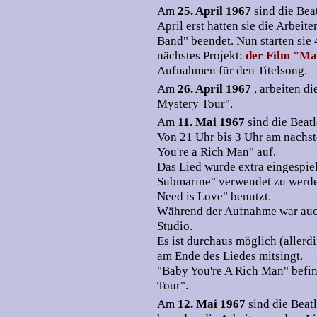
Am
25. April 1967
sind die Bea
April erst hatten sie die Arbeit
Band" beendet. Nun starten sie 4
nächstes Projekt:
der Film "Ma
Aufnahmen für den Titelsong.
Am
26. April 1967
, arbeiten d
Mystery Tour".
Am
11. Mai 1967
sind die Beat
Von 21 Uhr bis 3 Uhr am nächs
You're a Rich Man" auf.
Das Lied wurde extra eingespie
Submarine" verwendet zu werden
Need is Love" benutzt.
Während der Aufnahme war auch
Studio.
Es ist durchaus möglich (allerd
am Ende des Liedes mitsingt.
"Baby You're A Rich Man" befi
Tour".
Am
12. Mai 1967
sind die Bea