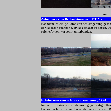
K
am Ei
Aufnahmen vom Beobachtungsturm BT 2x2
Nachdem ich einige Fotos von der Umgebung geschos
Es war schon spannend, etwas gemacht zu haben, was
solche Aktion war somit unterbunden.
Erheiterndes zum Schluss - Rosenmontag 1990
Im Laufe der Wochen wurde unser gegenseitiger Kon
Hausschlachtewurst mit. So wurde immer mal eine 