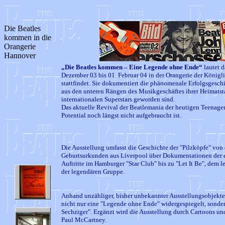
Die Beatles
kommen in die
Orangerie
Hannover
„Die Beatles kommen – Eine Legende ohne Ende“
lautet 
Dezember 03 bis 01. Februar 04 in der Orangerie der König
stattfindet. Sie dokumentiert die phänomenale Erfolgsgeschi
aus den unteren Rängen des Musikgeschäftes ihrer Heimats
internationalen Superstars geworden sind.
Das aktuelle Revival der Beatlemania der heutigen Teenager-
Potential noch längst nicht aufgebraucht ist.
Die Ausstellung umfasst die Geschichte der "Pilzköpfe" von
Geburtsurkunden aus Liverpool über Dokumentationen der e
Auftritte im Hamburger "Star Club" bis zu "Let It Be", dem 
der legendären Gruppe.
Anhand unzähliger, bisher unbekannter Ausstellungsobjekte
nicht nur eine "Legende ohne Ende" widergespiegelt, sonde
Sechziger". Ergänzt wird die Ausstellung durch Cartoons 
Paul McCartney.