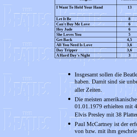
I Want To Hold Your Hand
13
Let It Be
8
Can't Buy Me Love
6
Hey Jude
6
She Loves You
5
Get Back
4,5
All You Need Is Love
3,6
Day Tripper
3,6
A Hard Day's Night
3
Insgesamt sollen die Beatl
haben. Damit sind sie unbe
aller Zeiten.
Die meisten amerikanische
01.01.1979 erhielten mit 43
Elvis Presley mit 38 Platte
Paul McCartney ist der erf
von bzw. mit ihm geschrie