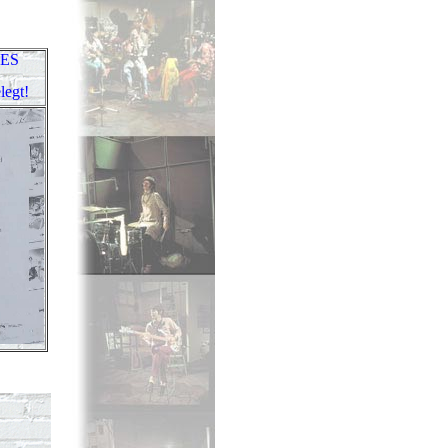
LES
legt!