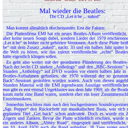
Mal wieder die Beatles:
Die CD „Let it be ... naked“
Man kommt allmählich durcheinander. Erst die Fakten:
Die Plattenfirma EMI hat ein neues Beatles-Album veröffentlicht.
aber keine neuen Songs dabei, sondern Lieder der 1970 erschienene
„Let it be“ in bisher nicht gehörten Versionen. Auch diese Platte heiß
be“ mit dem Zusatz „naked“, nackt. 33 und ein halbes Jahr später
die Welt zu hören, wie das zuletzt veröffentlichte „echte“ Beatl
hätte eigentlich klingen sollen.
Es geht also weiter mit der geordneten Plünderung des Beatles
Nach der sechs CD starken „Anthology“ und den „BBC-Sessions“ s
Stunden „Anthology“ auf DVD wurden vor einem halben Jahr in 
Beatles-Aufnahmen gefunden, die 1970 während der so genannt
Back“-Sessions gestohlen worden waren. Auch von diesen angebl
Stunden Material will die EMI irgendwann Auszüge veröffentlich
nun gibt es erst einmal Ungeklautes aus dem Jahr 1969, als die Beatl
kaum mehr eine Band waren, sondern eher ein loser Zusammensch
Einzelmusikern.
Immerhin beschloss man nach den hochgerüsteten Soundexperimen
„Sgt. Pepper“ den Rückschritt zur musikalischen Basis, was sich
geplanten Titel „Get back“ schon andeutete. Doch es wurde ein 
Zögern und Zanken. Bevor die Platte schließlich erschien, wurde n
ein anderes Album, „Abbey Road“, eingespielt und veröffentlicht,
am 10. April 1970 auch die Band aufgelöst. 28 Tage später ersc