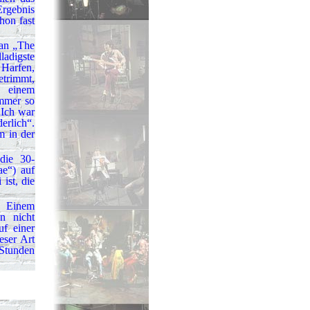
Ergebnis
hon fast
 an „The
adigste
 Harfen,
etrimmt,
u einem
mmer so
„Ich war
rlich“.
m in der
die 30-
ae“) auf
ist, die
? Einem
n nicht
uf einer
eser Art
Stunden