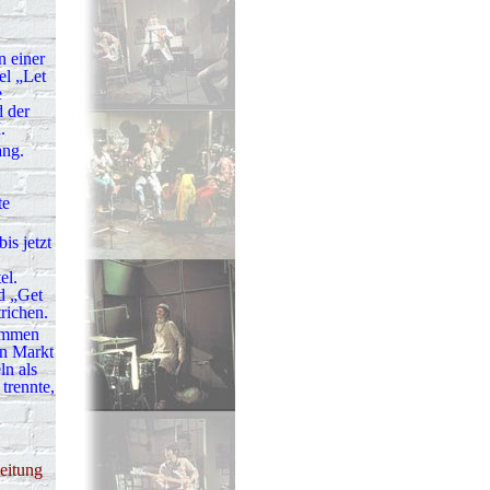
 einer
el „Let
e
d der
.
ang.
te
is jetzt
el.
d „Get
richen.
nommen
en Markt
ln als
trennte,
eitung