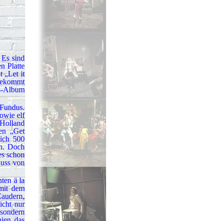
 Es sind
n Platte
t „Let it
 bekommt
es-Album
-Fundus.
owie elf
Holland
en „Get
ich 500
en. Doch
es schon
luss von
ten ä la
 mit dem
Zaudern,
icht nur
 sondern
hien das