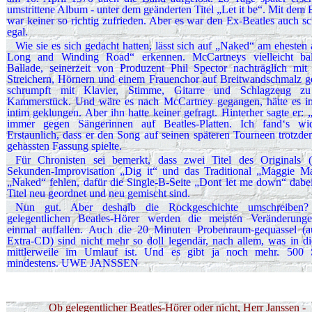
umstrittene Album - unter dem geänderten Titel „Let it be“. Mit dem 
war keiner so richtig zufrieden. Aber es war den Ex-Beatles auch sc
egal.
Wie sie es sich gedacht hatten, lässt sich auf „Naked“ am ehesten
Long and Winding Road“ erkennen. McCartneys vielleicht ball
Ballade, seinerzeit von Produzent Phil Spector nachträglich mit
Streichern, Hörnern und einem Frauenchor auf Breitwandschmalz g
schrumpft mit Klavier, Stimme, Gitarre und Schlagzeug z
Kammerstück. Und wäre es nach McCartney gegangen, hätte es i
intim geklungen. Aber ihn hatte keiner gefragt. Hinterher sagte er: 
immer gegen Sängerinnen auf Beatles-Platten. Ich fand‘s wide
Erstaunlich, dass er den Song auf seinen späteren Tourneen trotzde
gehassten Fassung spielte.
Für Chronisten sei bemerkt, dass zwei Titel des Originals (
Sekunden-Improvisation „Dig it“ und das Traditional „Maggie M
„Naked“ fehlen, dafür die Single-B-Seite „Dont let me down“ dabei 
Titel neu geord­net und neu gemischt sind.
Nun gut. Aber deshalb die Rockgeschichte umschreiben
gelegentlichen Beatles-Hörer werden die meisten Veränderunge
einmal auffallen. Auch die 20 Minuten Probenraum-gequassel (a
Extra-CD) sind nicht mehr so doll legendär, nach allem, was in di
mittlerweile im Umlauf ist. Und es gibt ja noch mehr. 500 
mindestens. UWE JANSSEN
Ob gelegentlicher Beatles-Hörer oder nicht, Herr Janssen -