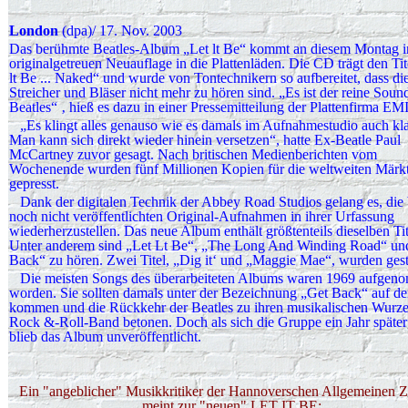
London
(dpa)/ 17. Nov. 2003
Das berühmte Beatles-Album „Let lt Be“ kommt an diesem Montag in
originalgetreuen Neuauflage in die Plattenläden. Die CD trägt den Tit
lt Be ... Naked“ und wurde von Tontechnikern so aufbereitet, dass di
Streicher und Bläser nicht mehr zu hören sind. „Es ist der reine Soun
Beatles“ ‚ hieß es dazu in einer Pressemitteilung der Plattenfirma EMI
„Es klingt alles genauso wie es damals im Aufnahmestudio auch kl
Man kann sich direkt wieder hinein versetzen“, hatte Ex-Beatle Paul
McCartney zuvor gesagt. Nach britischen Medienberichten vom
Wochenende wurden fünf Millionen Kopien für die weltweiten Märk
gepresst.
Dank der digitalen Technik der Abbey Road Studios gelang es, die b
noch nicht veröffentlichten Original-Aufnahmen in ihrer Urfassung
wiederherzustellen. Das neue Album enthält größtenteils dieselben Tit
Unter anderem sind „Let Lt Be“, „The Long And Winding Road“ un
Back“ zu hören. Zwei Titel, „Dig it‘ und „Maggie Mae“, wurden gest
Die meisten Songs des überarbeiteten Albums waren 1969 aufge
worden. Sie sollten damals unter der Bezeichnung „Get Back“ auf d
kommen und die Rückkehr der Beatles zu ihren musikalischen Wurze
Rock &-Roll-Band betonen. Doch als sich die Gruppe ein Jahr später 
blieb das Album unveröffentlicht.
Ein "angeblicher" Musikkritiker der Hannoverschen Allgemeinen Z
meint zur "neuen" LET IT BE: