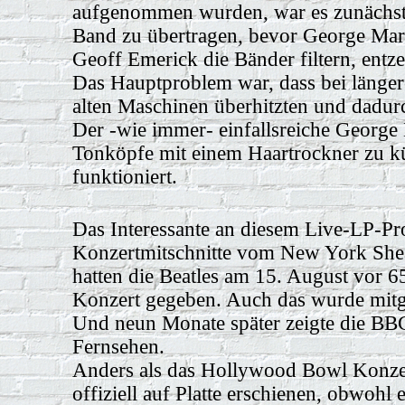
aufgenommen wurden, war es zunächst n
Band zu übertragen, bevor
George Mart
Geoff Emerick die Bänder filtern, entz
Das Hauptproblem war, dass bei länger
alten Maschinen überhitzten und dadu
Der -wie immer- einfallsreiche George M
Tonköpfe mit einem Haartrockner zu kü
funktioniert.
Das Interessante an diesem Live-LP-Proj
Konzertmitschnitte vom New York She
hatten die Beatles am 15. August vor 6
Konzert gegeben. Auch das wurde mitge
Und neun Monate später zeigte die BBC
Fernsehen.
Anders als das Hollywood Bowl Konzer
offiziell auf Platte erschienen, obwohl 