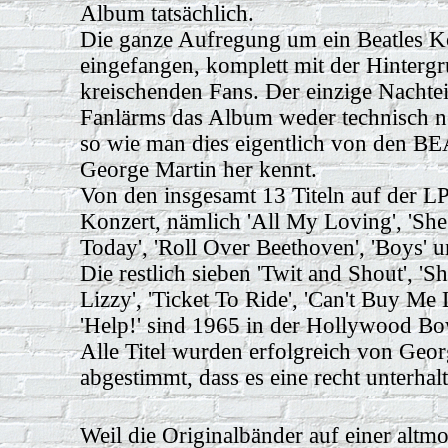
Album tatsächlich.
Die ganze Aufregung um ein Beatles K
eingefangen, komplett mit der Hinterg
kreischenden Fans. Der einzige Nachte
Fanlärms das Album weder technisch n
so wie man dies eigentlich von den B
George Martin her kennt.
Von den insgesamt 13 Titeln auf der L
Konzert, nämlich
'All My Loving', 'Sh
Today', 'Roll Over Beethoven', 'Boys' un
Die restlich sieben
'Twit and Shout', '
Lizzy', 'Ticket To Ride', 'Can't Buy Me
'Help!'
sind 1965 in der Hollywood B
Alle Titel wurden erfolgreich von Geo
abgestimmt, dass es eine recht unterha
Weil die Originalbänder auf einer alt