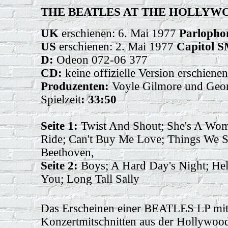
THE BEATLES AT THE HOLLY
UK
erschienen: 6. Mai 1977
Parloph
US
erschienen:
2. Mai 1977
Capitol 
D:
Odeon 072-06 377
CD:
keine offizielle Version erschienen
Produzenten:
Voyle Gilmore und Geo
Spielzeit
: 33:50
Seite 1:
Twist And Shout; She's A Wom
Ride; Can't Buy Me Love; Things We S
Beethoven,
Seite 2:
Boys; A Hard Day's Night; He
You; Long Tall Sally
Das Erscheinen einer BEATLES LP mi
Konzertmitschnitten aus der Hollywo