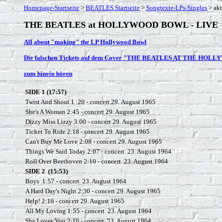
Homepage-Startseite
>
BEATLES Startseite
>
Songtexte-LPs-Singles
> akt
THE BEATLES at HOLLYWOOD BOWL - LIVE
All about "making" the LP Hollywood Bowl
Die falschen Tickets auf dem Cover "THE BEATLES AT THE HO
zum hinein hören
SIDE 1 (17:57)
Twist And Shout 1 :20 - concert 29.
August 1965
She's A Woman 2:45 - concert 29. August 1965
Dizzy Miss Lizzy 3:00 - concert 29. August 1965
Ticket To Ride 2:18 - concert 29. August 1965
Can't Buy Me Love 2:08 - concert 29. August 1965
Things We Said Today 2:07 - concert 23. August 1964
Roll Over Beethoven 2:10 - concert 23. August 1964
SIDE 2 (15:53)
Boys 1:57 - concert 23. August 1964
A Hard Day's Night 2:30 - concert 29. August 1965
Help! 2:16 - concert 29. August 1965
All My Loving 1:55 - concert 23. August 1964
She Loves You 2:10 - concert 23. August 1964