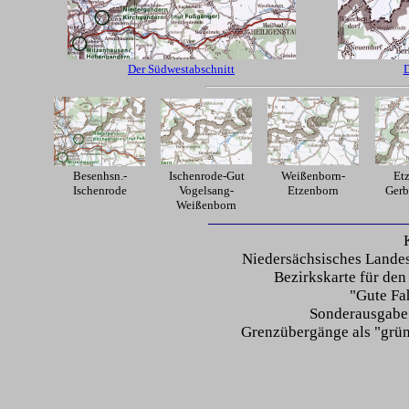
Der Südwestabschnitt
D
Besenhsn.-
Ischenrode-Gut
Weißenborn-
Et
Ischenrode
Vogelsang-
Etzenborn
Gerb
Weißenborn
Niedersächsisches Lande
Bezirkskarte für de
"Gute Fa
Sonderausgabe
Grenzübergänge als "grün