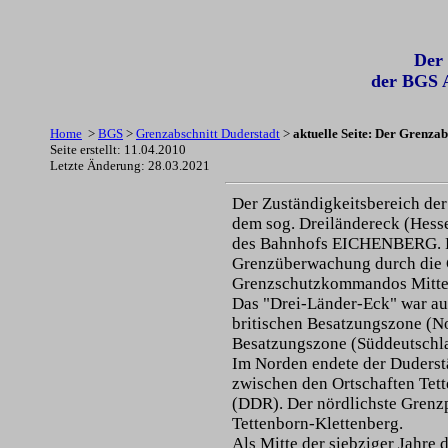
Der 
der BGS A
Home
>
BGS
>
Grenzabschnitt Duderstadt
>
aktuelle Seite: Der Grenzab
Seite erstellt: 11.04.2010
Letzte Änderung:
28.03.2021
Der Zuständigkeitsbereich de
dem sog. Dreiländereck (Hess
des Bahnhofs EICHENBERG. R
Grenzüberwachung durch die 
Grenzschutzkommandos Mitt
Das "Drei-Länder-Eck" war au
britischen Besatzungszone (N
Besatzungszone (Süddeutschl
Im Norden endete der Duderst
zwischen den Ortschaften Tet
(DDR). Der nördlichste Grenz
Tettenborn-Klettenberg.
Als Mitte der siebziger Jahre