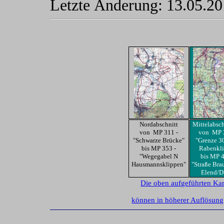
Letzte Änderung:
13.05.2
Nordabschnitt
Mittelabsch
von MP 311 -
von MP 
"Schwarze Brücke"
"Grenze 3
bis MP 353 -
Rabenkl
"Wegegabel N
bis MP 4
Hausmannsklippen"
"Straße Bra
Elend/
Die oben aufgeführten Kar
können in höherer Auflösung 