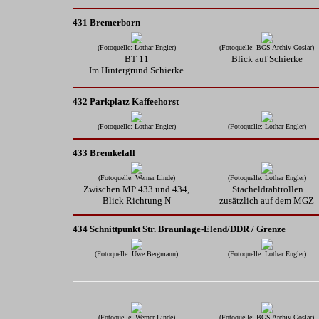
431 Bremerborn
(Fotoquelle: Lothar Engler)
(Fotoquelle: BGS Archiv Goslar)
BT 11
Blick auf Schierke
Im Hintergrund Schierke
432 Parkplatz Kaffeehorst
(Fotoquelle: Lothar Engler)
(Fotoquelle: Lothar Engler)
433 Bremkefall
(Fotoquelle: Werner Linde)
(Fotoquelle: Lothar Engler)
Zwischen MP 433 und 434,
Stacheldrahtrollen
Blick Richtung N
zusätzlich auf dem MGZ
434 Schnittpunkt Str. Braunlage-Elend/DDR / Grenze
(Fotoquelle: Uwe Bergmann)
(Fotoquelle: Lothar Engler)
(Fotoquelle: Werner Linde)
(Fotoquelle: BGS Archiv Goslar)