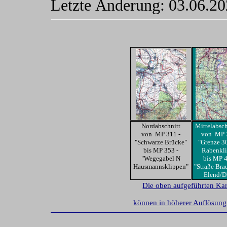
Letzte Änderung:
03.06.2
Nordabschnitt
Mittelabsch
von MP 311 -
von MP 
"Schwarze Brücke"
"Grenze 3
bis MP 353 -
Rabenkl
"Wegegabel N
bis MP 4
Hausmannsklippen"
"Straße Bra
Elend/
Die oben aufgeführten Kar
können in höherer Auflösung 