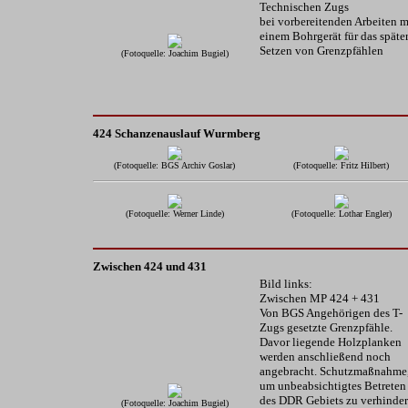
Technischen Zugs
bei vorbereitenden Arbeiten m
einem Bohrgerät für das späte
Setzen von Grenzpfählen
(Fotoquelle: Joachim Bugiel)
424 Schanzenauslauf Wurmberg
(Fotoquelle: BGS Archiv Goslar)
(Fotoquelle: Fritz Hilbert)
(Fotoquelle: Werner Linde)
(Fotoquelle: Lothar Engler)
Zwischen 424 und 431
Bild links:
Zwischen MP 424 + 431
Von BGS Angehörigen des T-
Zugs gesetzte Grenzpfähle.
Davor liegende Holzplanken
werden anschließend noch
angebracht. Schutzmaßnahme
um unbeabsichtigtes Betreten
des DDR Gebiets zu verhinder
(Fotoquelle: Joachim Bugiel)