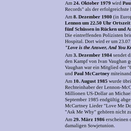
Am
24. Oktober 1979
wird
Pau
Records" als der erfolgreichst
Am
8. Dezember 1980
(in Euro
Lennon um 22.50 Uhr Ortszeit
fünf Schüssen in Rücken und A
Die eintreffenden Polizisten bri
Hospital. Dort wird er um 23.07 
"Love is the Answer, And You K
Am
3. Dezember 1984
sendet 
den Kampf von Ivan Vaughan ge
Vaughan war ein Mitglied der "
und
Paul McCartney
miteinand
Am
10. August 1985
wurde übr
Rechteinhaber der Lennon-McCar
Millionen US-Dollar an Michael
September 1985 endgültig abge
McCartney Lieder "Love Me Do",
"Ask Me Why" gehören nicht zu
Am
29. März 1986
erscheinen o
damaligen Sowjetunion.