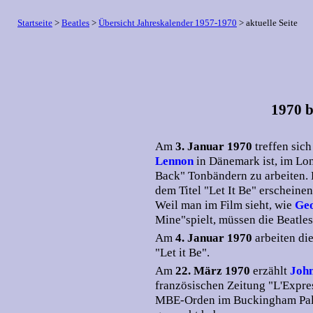
Startseite
>
Beatles
>
Übersicht Jahreskalender 1957-1970
> aktuelle Seite
1970 b
Am
3. Januar 1970
treffen sic
Lennon
in Dänemark ist, im Lo
Back" Tonbändern zu arbeiten. D
dem Titel "Let It Be" erscheinen
Weil man im Film sieht, wie
Geo
Mine"spielt, müssen die Beatles
Am
4. Januar 1970
arbeiten di
"Let it Be".
Am
22. März 1970
erzählt
Joh
französischen Zeitung "L'Expres
MBE-Orden im Buckingham Palas