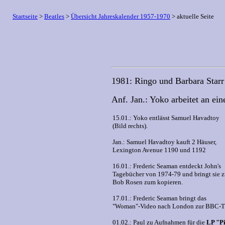
Startseite
>
Beatles
>
Übersicht Jahreskalender 1957-1970
> aktuelle Seite
1981: Ringo und Barbara Starr
Anf. Jan.: Yoko arbeitet an e
15.01.: Yoko entlässt Samuel Havadtoy
(Bild rechts).
Jan.: Samuel Havadtoy kauft 2 Häuser,
Lexington Avenue 1190 und 1192
16.01.: Frederic Seaman entdeckt John's
Tagebücher von 1974-79 und bringt sie 
Bob Rosen zum kopieren.
17.01.: Frederic Seaman bringt das
"Woman"-Video nach London zur BBC-T
01.02.: Paul zu Aufnahmen für die
LP "P