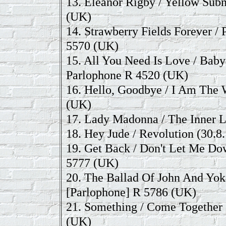
13.
Eleanor Rigby / Yellow Sub
(UK)
14.
Strawberry Fields Forever /
5570 (UK)
15.
All You Need Is Love / Bab
Parlophone R 4520 (UK)
16.
Hello, Goodbye / I Am The 
(UK)
17.
Lady Madonna / The Inner L
18.
Hey Jude / Revolution
(30.8
19.
Get Back / Don't Let Me D
5777 (UK)
20.
The Ballad Of John And Yok
[Parlophone] R 5786 (UK)
21.
Something / Come Together
(UK)