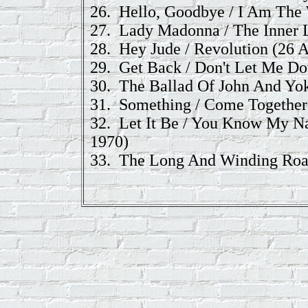
26.
Hello, Goodbye / I Am The
27.
Lady Madonna / The Inner 
28.
Hey Jude / Revolution
(26 A
29.
Get Back / Don't Let Me D
30.
The Ballad Of John And Yo
31.
Something / Come Together
32.
Let It Be / You Know My 
1970)
33.
The Long And Winding Road