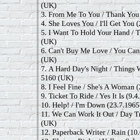
(UK)
3.
From Me To You / Thank You 
4.
She Loves You / I'll Get You
(
5.
I Want To Hold Your Hand / 
(UK)
6.
Can't Buy Me Love / You Can
(UK)
7.
A Hard Day's Night / Things 
5160 (UK)
8.
I Feel Fine / She's A Woman
(
9.
Ticket To Ride / Yes It Is
(9.4
10.
Help! / I'm Down
(23.7.1965
11.
We Can Work It Out / Day T
(UK)
12.
Paperback Writer / Rain
(10.