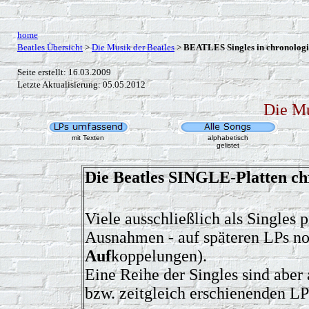
home
Beatles Übersicht
>
Die Musik der Beatles
>
BEATLES Singles in chronolog
Seite erstellt: 16.03.2009
Letzte Aktualisierung:
05.05.2012
Die Mu
mit Texten
alphabetisch
gelistet
Die Beatles
SINGLE-
Platten ch
Viele ausschließlich als Singles 
Ausnahmen - auf späteren LPs no
Auf
koppelungen).
Eine Reihe der Singles sind aber
bzw. zeitgleich erschienenden LP