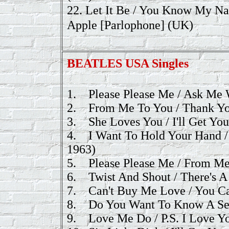
22.
Let It Be / You Know My N
Apple [Parlophone] (UK)
BEATLES USA
Singles
1.
Please Please Me / Ask Me
2.
From Me To You / Thank Yo
3.
She Loves You / I'll Get You
4.
I Want To Hold Your Hand /
1963)
5.
Please Please Me / From M
6.
Twist And Shout / There's A
7.
Can't Buy Me Love / You Ca
8.
Do You Want To Know A Sec
9.
Love Me Do / P.S. I Love Y