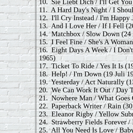
10.
Sie Liebt Dich / I'll Get You
11.
A Hard Day's Night / I Sho
12.
I'll Cry Instead / I'm Happ
13.
And I Love Her / If I Fell
(2
14.
Matchbox / Slow Down
(24 
15.
I Feel Fine / She's A Woman
16.
Eight Days A Week / I Don'
1965)
17.
Ticket To Ride / Yes It Is
(19
18.
Help! / I'm Down
(19 Juli 1
19.
Yesterday / Act Naturally
(1
20.
We Can Work It Out / Day T
21.
Nowhere Man / What Goes
22.
Paperback Writer / Rain
(30
23.
Eleanor Rigby / Yellow Su
24.
Strawberry Fields Forever /
25.
All You Need Is Love / Bab