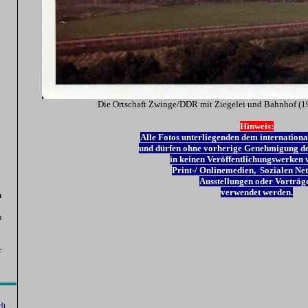
Die Ortschaft Zwinge/DDR mit Ziegelei und Bahnhof (1
Hinweis:
Alle
Fotos unterliegenden dem internationa
und dürfen ohne vorherige Genehmigung de
in keinen Veröffentlichungswerken w
Print-/ Onlinemedien, Sozialen Ne
Ausstellungen oder Vorträg
verwendet werden.
n
n
r
dt