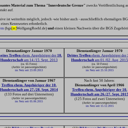
essantes Material zum Thema "Innerdeutsche Grenze"
zwecks Veröffentlichung a
takt auf.
ve ist weiterhin möglich, jedoch -wie bisher auch - ausschließlich ehemaligen B
eines Kennwortes erforderlich.
ern
(bgs
[ät]
WolfgangRoehl.de)
und
einen kleinen Nachweis über die BGS Zugehöri
Dienstanfänger Januar 1970
Dienstanfänger Januar 1970
eites Treffen
ehem. Angehöriger der
10.
Drit
tes Treffen
ehem. Angehöriger der
Hundertschaft
am 14./15. Sept. 2013
Hundertschaft
am 01./02. Aug. 2015
(ca. 65 Fotos)
(ca. 50 Fotos)
(Archiv ist passwortgeschützt)
(Archiv ist passwortgeschützt)
im Netz seit 23.09.2013
im Netz seit 25.10.2015
Dienstanfänger von Januar 1967
Nach fast 50 Jahren:
Treffen ehem. Angehöriger der 10.
Dienstanfänger von April 1966
Hundertschaft am 27./28. Sept. 2014
Treffen ehem. Angehöriger der 10.
(133 Fotos auf drei Unterseiten)
Hundertschaft am 26./27. Sept. 201
(Archiv ist passwortgeschützt)
(125 Fotos auf zwei Unterseiten)
im Netz seit 05.06.2015
(Archiv ist passwortgeschützt)
im Netz seit 15.12.2015