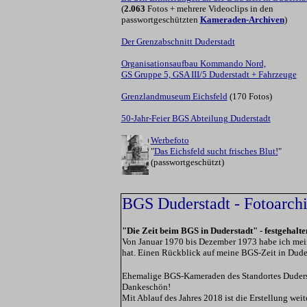
(
2.063
Fotos + mehrere Videoclips in den
passwortgeschützten
Kameraden-Archiven
)
Der Grenzabschnitt Duderstadt
Organisationsaufbau Kommando Nord,
GS Gruppe 5, GSA III/5 Duderstadt + Fahrzeuge
Grenzlandmuseum Eichsfeld
(170 Fotos)
50-Jahr-Feier BGS Abteilung Duderstadt
Werbefoto
"
Das Eichsfeld sucht frisches Blut!
"
(passwortgeschützt)
BGS Duderstadt - Fotoarch
"Die Zeit beim BGS in Duderstadt" - festgehal
Von Januar 1970 bis Dezember 1973 habe ich mein
hat. Einen Rückblick auf meine BGS-Zeit in Duder
Ehemalige BGS-Kameraden des Standortes Duderstad
Dankeschön!
Mit Ablauf des Jahres 2018 ist die Erstellung wei