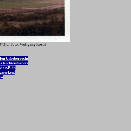
973) // Foto: Wolfgang Roehl
len Urheberrecht
s Rechteinhabers
ie z.B. in
tzwerken,
en