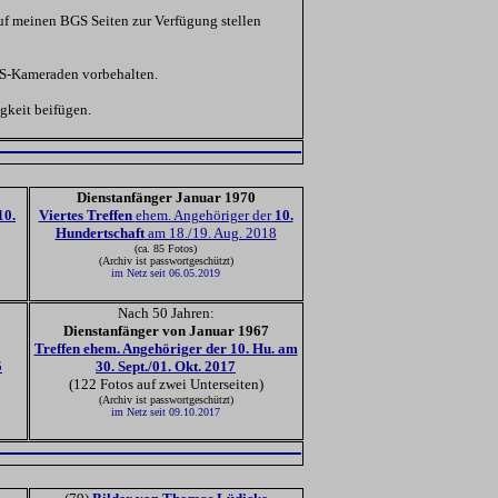
uf meinen BGS Seiten zur Verfügung stellen
GS-Kameraden vorbehalten.
gkeit beifügen.
Dienstanfänger Januar 1970
10.
Vier
tes Treffen
ehem. Angehöriger der
10.
Hundertschaft
am 18./19. Aug. 2018
(ca. 85 Fotos)
(Archiv ist passwortgeschützt)
im Netz seit 06.05.2019
Nach 50 Jahren:
Dienstanfänger von Januar 1967
Treffen ehem. Angehöriger der 10. Hu. am
5
30. Sept./01. Okt. 2017
(122 Fotos auf zwei Unterseiten)
(Archiv ist passwortgeschützt)
im Netz seit 09.10.2017