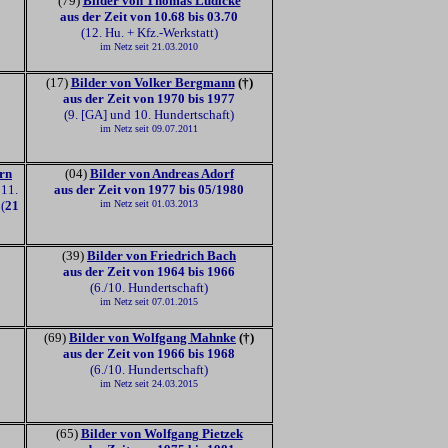
(79)
Bilder von Thomas Lüdicke
aus der Zeit von
10.68 bis 03.70
(12. Hu. + Kfz.-Werkstatt)
im Netz seit 21.03.2010
(17)
Bilder von Volker Bergmann
(†)
aus der Zeit von 1970 bis 1977
(9. [GA] und 10. Hundertschaft)
im Netz seit 09.07.2011
rn
(04)
Bilder von Andreas Adorf
 11.
aus der Zeit von 1977 bis 05/1980
1
(
21
im Netz seit 01.03.2013
(39)
Bilder von Friedrich Bach
aus der Zeit von 1964 bis 1966
(6./10. Hundertschaft)
im Netz seit 07.01.2015
(69)
Bilder von Wolfgang Mahnke
(†)
aus der Zeit von 1966 bis 1968
(6./10. Hundertschaft)
im Netz seit 24.03.2015
(65)
Bilder von Wolfgang Pietzek