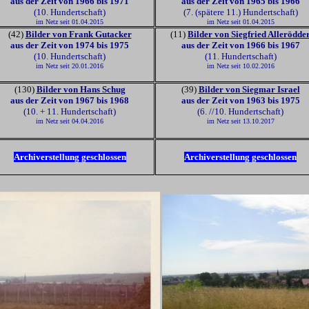
aus der Zeit von 1966 bis 1971
aus der Zeit von 1965 bis 1966
(10. Hundertschaft)
(7. (spätere 11.) Hundertschaft)
im Netz seit 01.04.2015
im Netz seit 01.04.2015
(42)
Bilder von Frank Gutacker
(11)
Bilder von Siegfried Allerödde
aus der Zeit von 1974 bis 1975
aus der Zeit von 1966 bis 1967
(10. Hundertschaft)
(11. Hundertschaft)
im Netz seit 20.01.2016
im Netz seit 10.02.2016
(130)
Bilder von Hans Schug
(39)
Bilder von Siegmar Israel
aus der Zeit von 1967 bis 1968
aus der Zeit von 1963 bis 1975
(10. + 11. Hundertschaft)
(6. //10. Hundertschaft)
im Netz seit 04.04.2016
im Netz seit 13.10.2017
Archiverstellung geschlossen
Archiverstellung geschlossen