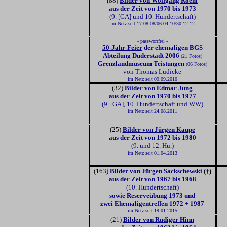
(88)
Bilder von Wolfgang Roehl
aus der Zeit von 1970 bis 1973
(9. [GA] und 10. Hundertschaft)
im Netz seit 17.08.08/06.04.10/30.12.12
- passwortfrei -
50-Jahr-Feier
der ehemaligen BGS
Abteilung Duderstadt 2006
(21 Fotos)
Grenzlandmuseum Teistungen
(06 Fotos)
von Thomas Lüdicke
im Netz seit 09.09.2010
(32)
Bilder von Edmar Jung
aus der Zeit von 1970 bis 1977
(9. [GA], 10. Hundertschaft und WW)
im Netz seit 24.08.2011
(25)
Bilder von Jürgen Kaupe
aus der Zeit von 1972 bis 1980
(9. und 12. Hu.)
im Netz seit 01.04.2013
(163)
Bilder von Jürgen Sackschewski
(†)
aus der Zeit von 1967 bis 1968
(10. Hundertschaft)
sowie Reserveübung 1973 und
zwei Ehemaligentreffen 1972 + 1987
im Netz seit 19.01.2015
(21)
Bilder von Rüdiger Hinn