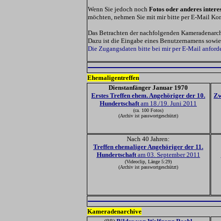
Wenn Sie jedoch noch
Fotos oder anderes inter
möchten, nehmen Sie mit mir bitte per E-Mail Kon
Das Betrachten der nachfolgenden Kameradenarchi
Dazu ist die Eingabe eines Benutzernamens sowie 
Die Zugangsdaten bitte bei mir per E-Mail anford
Ehemaligentreffen
Dienstanfänger Januar 1970
Erstes Treffen ehem. Angehöriger der 10.
Zw
Hundertschaft
am 18./19. Juni 2011
(ca. 100 Fotos)
(Archiv ist passwortgeschützt)
Nach 40 Jahren:
Treffen ehemaliger Angehöriger der 11.
Hundertschaft
am 03. September 2011
(Videoclip, Länge 5:29)
(Archiv ist passwortgeschützt)
Kameradenarchive