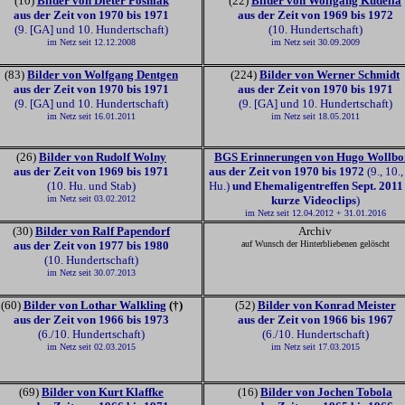
(10)
Bilder von Dieter Posniak
(22)
Bilder von Wolfgang Kudella
aus der Zeit von 1970 bis 1971
aus der Zeit von 1969 bis 1972
(9. [GA] und 10. Hundertschaft)
(10. Hundertschaft)
im Netz seit 12.12.2008
im Netz seit 30.09.2009
(83)
Bilder von Wolfgang Dentgen
(224)
Bilder von Werner Schmidt
aus der Zeit von 1970 bis 1971
aus der Zeit von 1970 bis 1971
(9. [GA] und 10. Hundertschaft)
(9. [GA] und 10. Hundertschaft)
im Netz seit 16.01.2011
im Netz seit 18.05.2011
(26)
Bilder von Rudolf Wolny
BGS Erinnerungen von Hugo Wollbo
aus der Zeit von 1969 bis 1971
aus der Zeit von 1970 bis 1972
(9., 10.,
(10. Hu. und Stab)
Hu.)
und Ehemaligentreffen Sept. 201
im Netz seit 03.02.2012
kurze Videoclips
)
im Netz seit 12.04.2012 + 31.01.2016
(30)
Bilder von Ralf Papendorf
Archiv
aus der Zeit von 1977 bis 1980
auf Wunsch der Hinterbliebenen gelöscht
(10. Hundertschaft)
im Netz seit 30.07.2013
(60)
Bilder von Lothar Walkling
(†)
(52)
Bilder von Konrad Meister
aus der Zeit von 1966 bis 1973
aus der Zeit von 1966 bis 1967
(6./10. Hundertschaft)
(6./10. Hundertschaft)
im Netz seit 02.03.2015
im Netz seit 17.03.2015
(69)
Bilder von Kurt Klaffke
(16)
Bilder von Jochen Tobola