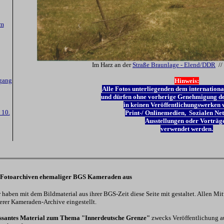
am
Im Harz an der
Straße B
raunlage - Elend/DDR
//
gang
Hinweis:
Alle
Fotos unterliegenden dem internationa
und dürfen ohne vorherige Genehmigung de
in keinen Veröffentlichungswerken w
 10.
Print-/ Onlinemedien, Sozialen Ne
Ausstellungen oder Vorträg
verwendet werden.
in Fotoarchiven ehemaliger BGS Kameraden aus
aben mit dem Bildmaterial aus ihrer BGS-Zeit diese Seite mit gestaltet. Allen Mi
terer Kameraden-Archive eingestellt.
essantes Material zum Thema "Innerdeutsche Grenze"
zwecks Veröffentlichung a