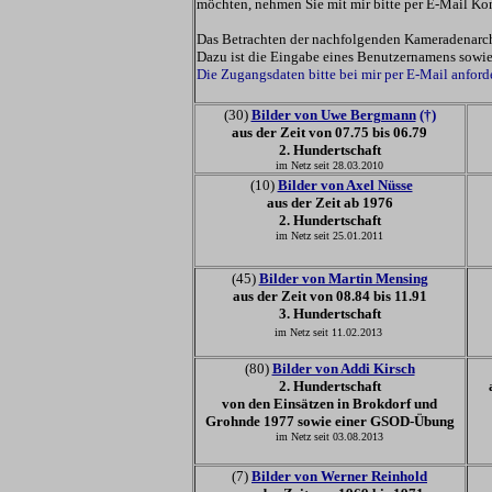
möchten, nehmen Sie mit mir bitte per E-Mail Kon
Das Betrachten der nachfolgenden Kameradenarchi
Dazu ist die Eingabe eines Benutzernamens sowie 
Die Zugangsdaten bitte bei mir per E-Mail anfor
(30)
Bilder von Uwe Bergmann
(†)
aus der Zeit von
07.75 bis 06.79
2. Hundertschaft
im Netz seit 28.03.2010
(10)
Bilder von Axel Nüsse
aus der Zeit
ab 1976
2. Hundertschaft
im Netz seit 25.01.2011
(45)
Bilder von Martin Mensing
aus der Zeit von
08.84 bis
11.91
3. Hundertschaft
im Netz seit 11.02.2013
(80)
Bilder von Addi Kirsch
2. Hundertschaft
von den Einsätzen in Brokdorf und
Grohnde 1977 sowie einer GSOD-Übung
im Netz seit 03.08.2013
(7)
Bilder von Werner Reinhold