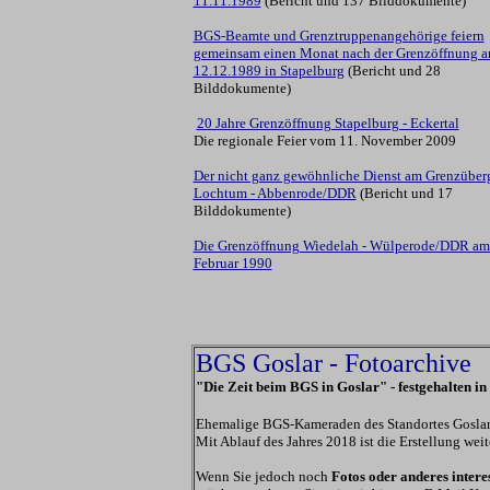
11.11.1989
(Bericht und 137 Bilddokumente)
BGS-Beamte und Grenztruppenangehörige feiern
gemeinsam
einen Monat nach der Grenzöffnung 
12.12.1989 in Stapelburg
(Bericht und 28
Bilddokumente)
20 Jahre Grenzöffnung Stapelburg - Eckertal
Die regionale Feier vom 11. November 2009
Der nicht ganz gewöhnliche Dienst am Grenzüber
Lochtum - Abbenrode/DDR
(Bericht und 17
Bilddokumente)
Die Grenzöffnung Wiedelah - Wülperode/DDR am
Februar 1990
BGS Goslar - Fotoarchive
"Die Zeit beim BGS in Goslar" - festgehalten 
Ehemalige BGS-Kameraden des Standortes Goslar h
Mit Ablauf des Jahres 2018 ist die Erstellung wei
Wenn Sie jedoch noch
Fotos oder anderes inter