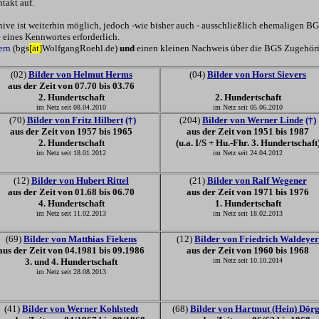
takt auf.
ve ist weiterhin möglich, jedoch -wie bisher auch - ausschließlich ehemaligen 
eines Kennwortes erforderlich.
dern
(bgs
[ät]
WolfgangRoehl.de)
und
einen kleinen Nachweis über die BGS Zugehöri
(02)
Bilder von Helmut Herms
(04)
Bilder von Horst Sievers
aus der Zeit von
07.70 bis 03.76
2. Hundertschaft
2. Hundertschaft
im Netz seit 08.04.2010
im Netz seit 05.06.2010
(70)
Bilder von Fritz Hilbert
(†)
(204)
Bilder von Werner Linde
(†)
aus der Zeit von 1957 bis 1965
aus der Zeit von 1951 bis 1987
2. Hundertschaft
(u.a. I/S + Hu.-Fhr. 3. Hundertschaft
im Netz seit 18.01.2012
im Netz seit 24.04.2012
(12)
Bilder von Hubert Rittel
(21)
Bilder von Ralf Wegener
aus der Zeit von
01.68 bis 06.70
aus der Zeit von
1971 bis
1976
4. Hundertschaft
1. Hundertschaft
im Netz seit
11.02.2013
im Netz seit 18.02.2013
(69)
Bilder von Matthias Fiekens
(12)
Bilder von Friedrich Waldeyer
aus der Zeit von 04.1981 bis 09.1986
aus der Zeit von 1960 bis 1968
3. und 4. Hundertschaft
im Netz seit 10.10.2014
im Netz seit 28.08.2013
(41)
Bilder von Werner Kohlstedt
(68)
Bilder von Hartmut (Hein) Dör