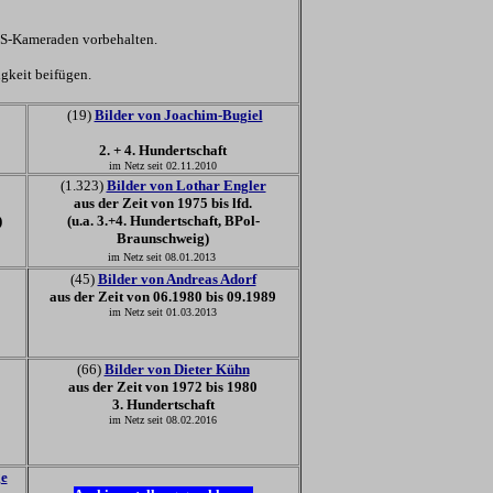
BGS-Kameraden vorbehalten.
gkeit beifügen.
(19)
Bilder von Joachim-Bugiel
2. + 4. Hundertschaft
im Netz seit 02.11.2010
(1.323)
Bilder von Lothar Engler
aus der Zeit von 1975 bis lfd.
)
(u.a. 3.+4. Hundertschaft, BPol-
Braunschweig)
im Netz seit 08.01.2013
(45)
Bilder von Andreas Adorf
aus der Zeit von 06.1980 bis 09.1989
im Netz seit 01.03.2013
(66)
Bilder von Dieter Kühn
aus der Zeit von 1972 bis 1980
3. Hundertschaft
im Netz seit 08.02.2016
ge