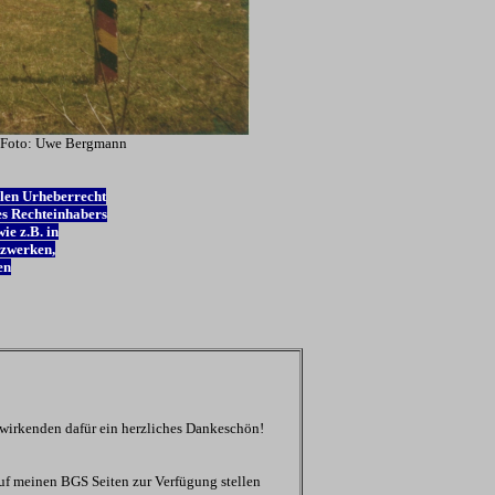
 Foto:
Uwe Bergmann
len Urheberrecht
s Rechteinhabers
ie z.B. in
tzwerken,
en
twirkenden dafür ein herzliches Dankeschön!
uf meinen BGS Seiten zur Verfügung stellen