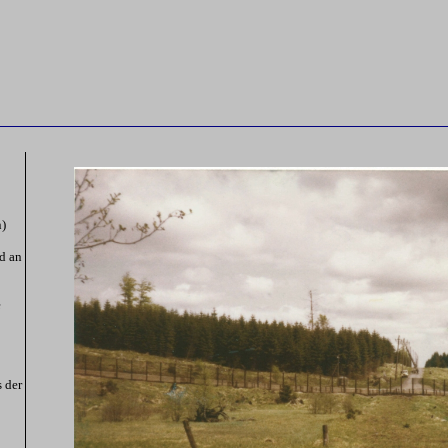
)
d an
e
 der