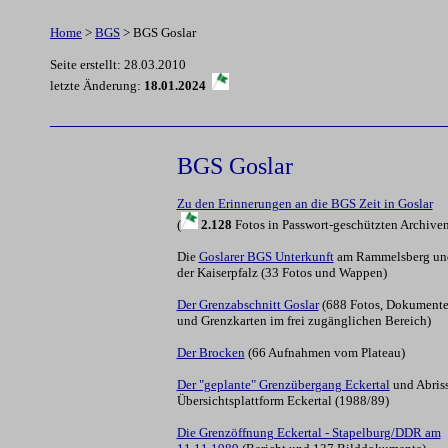
Home
>
BGS
> BGS Goslar
Seite erstellt: 28.03.2010
letzte Änderung:
18.01.2024
BGS Goslar
Zu den Erinnerungen an die BGS Zeit in Goslar
(
2
.128
Fotos in Passwort-geschützten Archiven
Die
Goslarer BGS Unterkunft
am Rammelsberg un
der Kaiserpfalz (33 Fotos und Wappen)
Der Grenzabschnitt Goslar
(688 Fotos, Dokument
und Grenzkarten im frei zugänglichen Bereich)
Der Brocken
(66 Aufnahmen vom Plateau)
Der "geplante" Grenzübergang Eckertal
und Abriss
Übersichtsplattform Eckertal (1988/89)
Die Grenzöffnung Eckertal - Stapelburg/DDR am