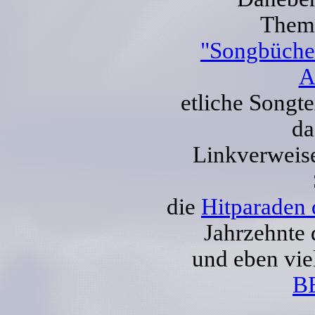
Them
"Songbüche
A
etliche Songt
da
Linkverweis
die
Hitparaden 
Jahrzehnte 
und eben vie
B