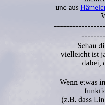
und aus
Hämele
W
----------------
-------
Schau di
vielleicht ist 
dabei, d
Wenn etwas in
funkti
(z.B. dass Lin