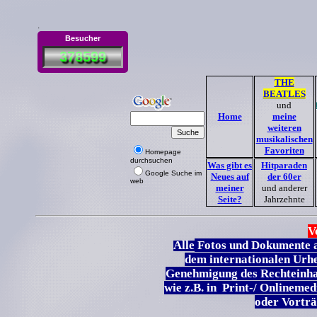
.
Besucher
378599
THE
BEATLES
und
Home
meine
weiteren
musikalischen
Favoriten
Homepage
durchsuchen
Was gibt es
Hitparaden
Google Suche im
Neues auf
der 60er
web
meiner
und anderer
Seite?
Jahrzehnte
V
Alle
Fotos und Dokumente au
dem internationalen Urh
Genehmigung des Rechteinha
wie z.B. in Print-/ Onlineme
oder Vortr