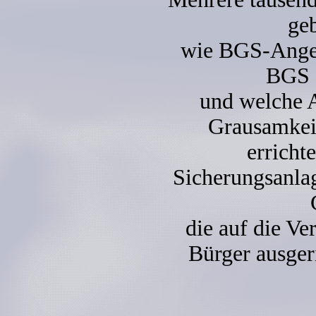
ge
wie BGS-Angeh
BGS e
und welche 
Grausamkei
erricht
Sicherungsanla
die auf die Ve
Bürger ausgeri