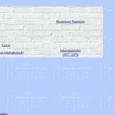
Homepage Startseite
Cover
Jahreskalender
gs (alphabetisch)
1957 -1970
araden