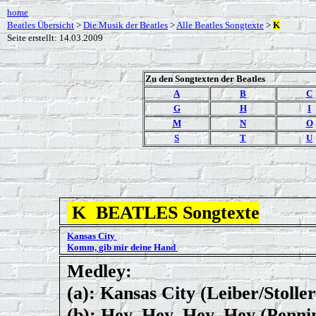
home
Beatles Übersicht
>
Die Musik der Beatles
>
Alle Beatles Songtexte
>
K
Seite erstellt: 14.03.2009
Zu den Songtexten der Beatles
A
B
C
G
H
I
M
N
O
S
T
U
K
BEATLES Songtexte
Kansas City
Komm, gib mir deine Hand
Medley:
(a): Kansas City (Leiber/Stoller
(b): Hey, Hey, Hey, Hey (Penn