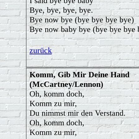
I said bye bye baby
Bye, bye, bye, bye.
Bye now bye (bye bye bye bye)
Bye now baby bye (bye bye bye 
zurück
Komm, Gib Mir Deine Hand
(McCartney/Lennon)
Oh, komm doch,
Komm zu mir,
Du nimmst mir den Verstand.
Oh, komm doch,
Komm zu mir,