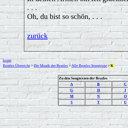
. . .
Oh, du bist so schön, . . .
zurück
home
Beatles Übersicht
>
Die Musik der Beatles
>
Alle Beatles Songtexte
>
K
Zu den Songtexten der Beatles
A
B
C
G
H
I
M
N
O
S
T
U