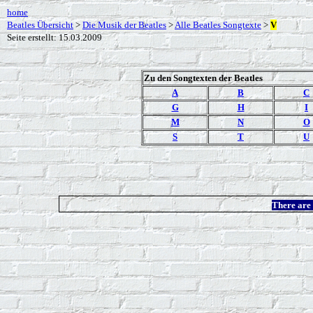
home
Beatles Übersicht
>
Die Musik der Beatles
>
Alle Beatles Songtexte
>
V
Seite erstellt: 15.03.2009
Zu den Songtexten der Beatles
A
B
C
G
H
I
M
N
O
S
T
U
There ar